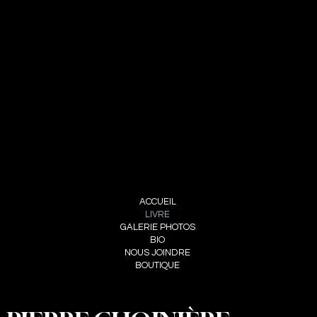
NOUS JOINDRE
PIERRE CHOINIÈRE
INFO@PIERRECHOINIERE.COM
(514) 707-3000
FOLLOW ME
INSTAGRAM
FACEBOOK
MENU
ACCUEIL
LIVRE
GALERIE PHOTOS
BIO
NOUS JOINDRE
BOUTIQUE