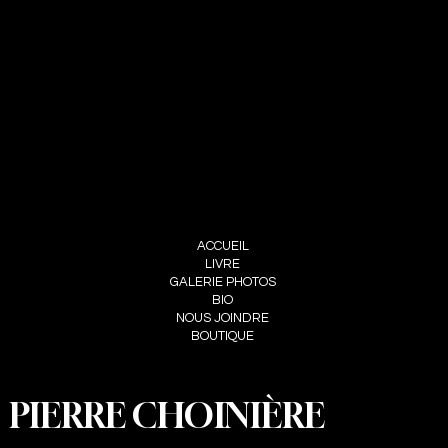
PIERRE CHOINIÈRE
INFO@PIERRECHOINIERE.COM
(514) 707-3000
FOLLOW ME
INSTAGRAM
FACEBOOK
MENU
ACCUEIL
LIVRE
GALERIE PHOTOS
BIO
NOUS JOINDRE
BOUTIQUE
PIERRE CHOINIÈRE