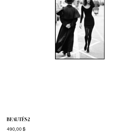
BEAUTÉS-2
Prix
490,00 $