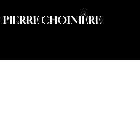
PIERRE CHOINIÈRE
© 2026 Pierre Choinière – Photographe · Tous droits
réservés · Conception et développement web : Summum
Marketing