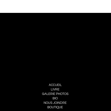
NOUS JOINDRE
PIERRE CHOINIÈRE
INFO@PIERRECHOINIERE.COM
(514) 707-3000
FOLLOW ME
INSTAGRAM
FACEBOOK
MENU
ACCUEIL
LIVRE
GALERIE PHOTOS
BIO
NOUS JOINDRE
BOUTIQUE