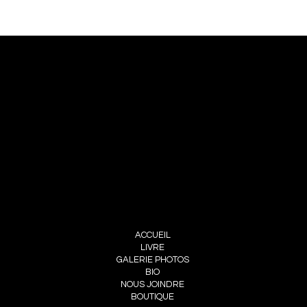
NOUS JOINDRE
PIERRE CHOINIÈRE
INFO@PIERRECHOINIERE.COM
(514) 707-3000
FOLLOW ME
INSTAGRAM
FACEBOOK
MENU
ACCUEIL
LIVRE
GALERIE PHOTOS
BIO
NOUS JOINDRE
BOUTIQUE