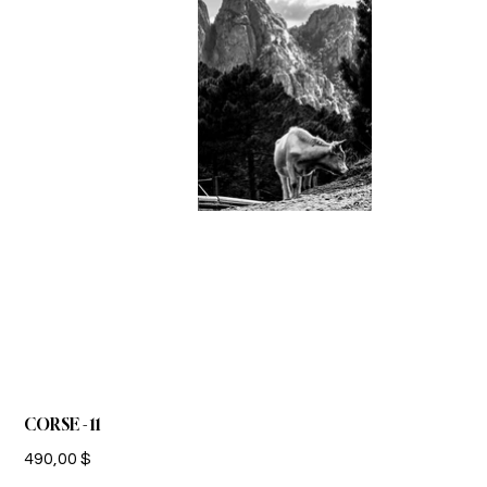
CORSE - 11
Prix
490,00 $