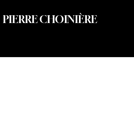
PIERRE CHOINIÈRE
© 2026 Pierre Choinière – Photographe · Tous droits
réservés · Conception et développement web : Summum
Marketing