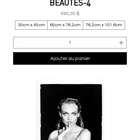
BEAUTÉS-4
Prix
490,00 $
30cm x 45cm
60cm x 76.2cm
76.2cm x 101.6cm
Ajouter au panier