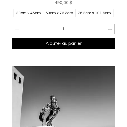
Prix
490,00 $
30cm x 45cm
60cm x 76.2cm
76.2cm x 101.6cm
Ajouter au panier