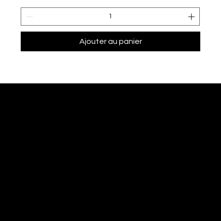
Ajouter au panier
NOUS JOINDRE
PIERRE CHOINIÈRE
INFO@PIERRECHOINIERE.COM
(514) 707-3000
FOLLOW ME
INSTAGRAM
FACEBOOK
MENU