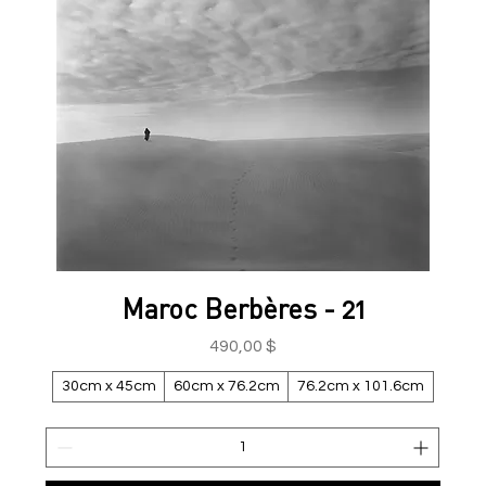
Maroc Berbères - 21
Prix
490,00 $
30cm x 45cm
60cm x 76.2cm
76.2cm x 101.6cm