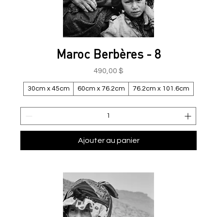
Maroc Berbères - 8
Prix
490,00 $
30cm x 45cm
60cm x 76.2cm
76.2cm x 101.6cm
Ajouter au panier