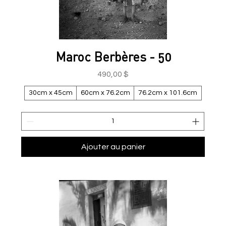
Maroc Berbères - 50
Prix
490,00 $
30cm x 45cm
60cm x 76.2cm
76.2cm x 101.6cm
Ajouter au panier