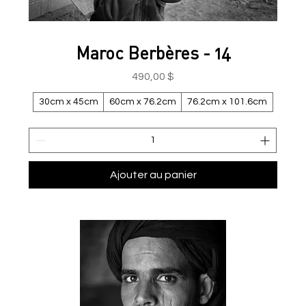
Maroc Berbères - 14
Prix
490,00 $
30cm x 45cm
60cm x 76.2cm
76.2cm x 101.6cm
Ajouter au panier