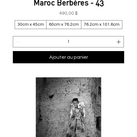
Maroc Berbères - 43
Prix
490,00 $
30cm x 45cm
60cm x 76.2cm
76.2cm x 101.6cm
Ajouter au panier