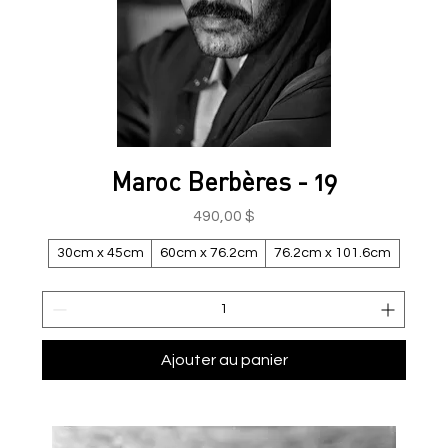
Maroc Berbères - 19
Prix
490,00 $
30cm x 45cm
60cm x 76.2cm
76.2cm x 101.6cm
Ajouter au panier