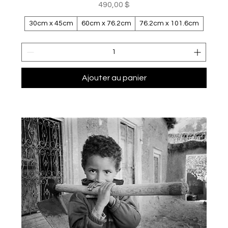
Prix
490,00 $
30cm x 45cm
60cm x 76.2cm
76.2cm x 101.6cm
Ajouter au panier