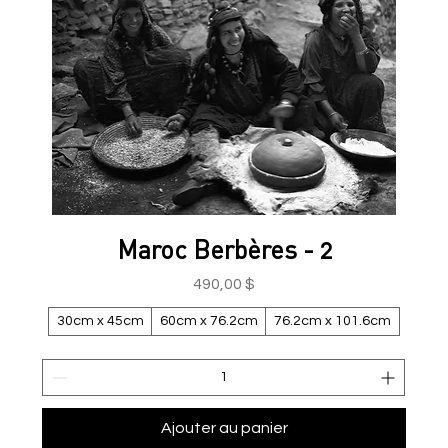
Maroc Berbères - 2
Prix
490,00 $
30cm x 45cm
60cm x 76.2cm
76.2cm x 101.6cm
Ajouter au panier