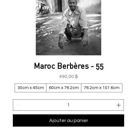
Maroc Berbères - 55
Prix
490,00 $
30cm x 45cm
60cm x 76.2cm
76.2cm x 101.6cm
Ajouter au panier