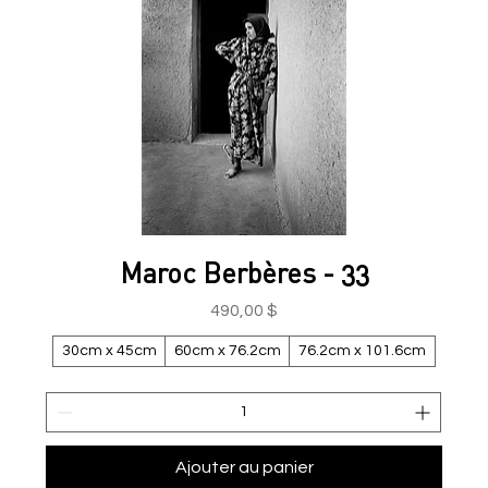
Maroc Berbères - 33
Prix
490,00 $
30cm x 45cm
60cm x 76.2cm
76.2cm x 101.6cm
Ajouter au panier