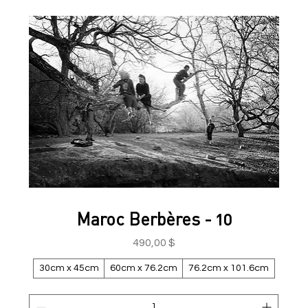
Maroc Berbères - 10
Prix
490,00 $
30cm x 45cm
60cm x 76.2cm
76.2cm x 101.6cm