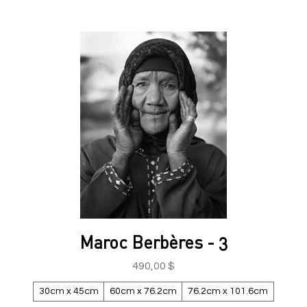
Maroc Berbères - 3
Prix
490,00 $
30cm x 45cm
60cm x 76.2cm
76.2cm x 101.6cm