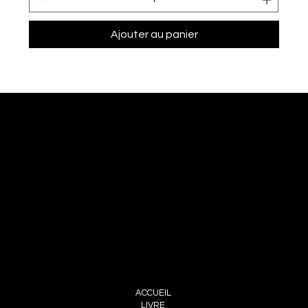
Ajouter au panier
NOUS JOINDRE
PIERRE CHOINIÈRE
INFO@PIERRECHOINIERE.COM
(514) 707-3000
FOLLOW ME
INSTAGRAM
FACEBOOK
MENU
ACCUEIL
LIVRE