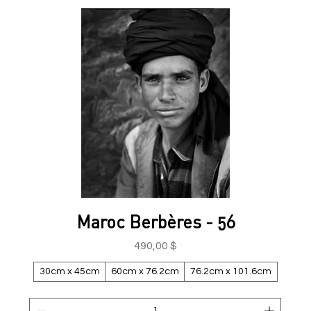
Maroc Berbères - 56
Prix
490,00 $
30cm x 45cm
60cm x 76.2cm
76.2cm x 101.6cm