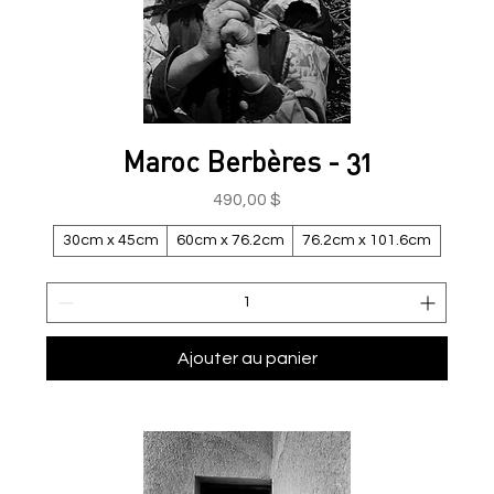
Maroc Berbères - 31
Prix
490,00 $
30cm x 45cm
60cm x 76.2cm
76.2cm x 101.6cm
Ajouter au panier