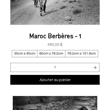
Maroc Berbères - 1
Prix
490,00 $
30cm x 45cm
60cm x 76.2cm
76.2cm x 101.6cm
Ajouter au panier