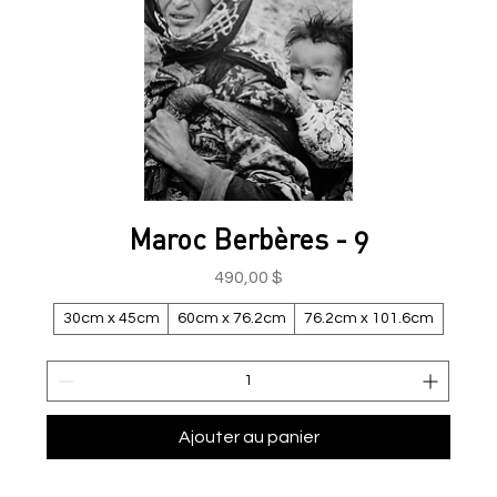
Maroc Berbères - 9
Prix
490,00 $
30cm x 45cm
60cm x 76.2cm
76.2cm x 101.6cm
Ajouter au panier