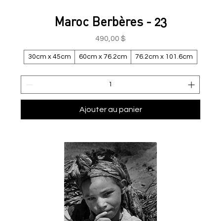
Maroc Berbères - 23
Prix
490,00 $
30cm x 45cm
60cm x 76.2cm
76.2cm x 101.6cm
Ajouter au panier