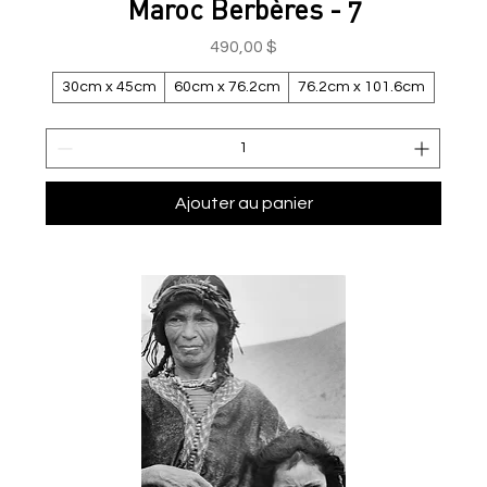
Maroc Berbères - 7
Prix
490,00 $
30cm x 45cm
60cm x 76.2cm
76.2cm x 101.6cm
Ajouter au panier