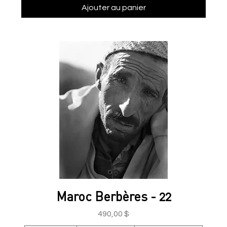
Ajouter au panier
Maroc Berbères - 22
Prix
490,00 $