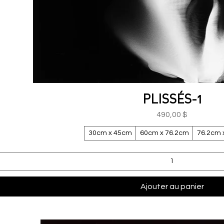
PLISSÉS-1
Aperçu rapide
Prix
490,00 $
30cm x 45cm
60cm x 76.2cm
76.2cm 
Ajouter au panier