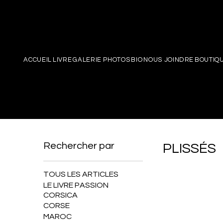
PIERRE
ACCUEIL
LIVRE
GALERIE PHOTOS
BIO
NOUS JOINDRE
BOUTIQ
Rechercher par
PLISSÉS
TOUS LES ARTICLES
LE LIVRE PASSION
CORSICA
CORSE
MAROC