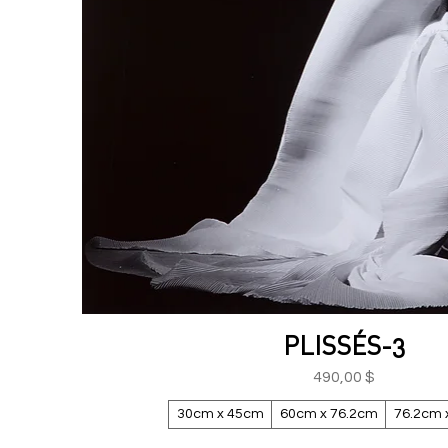
PLISSÉS-3
Aperçu rapide
Prix
490,00 $
30cm x 45cm
60cm x 76.2cm
76.2cm 