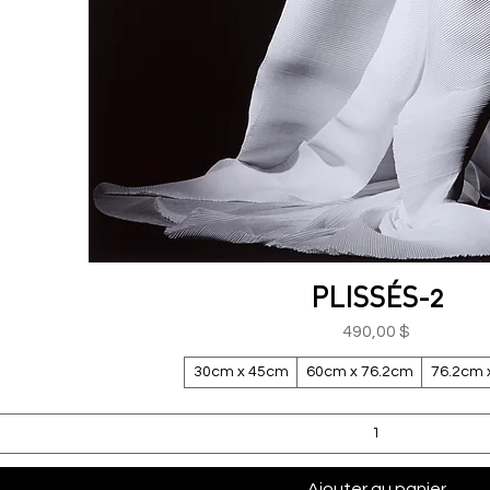
PLISSÉS-2
Aperçu rapide
Prix
490,00 $
30cm x 45cm
60cm x 76.2cm
76.2cm 
Ajouter au panier