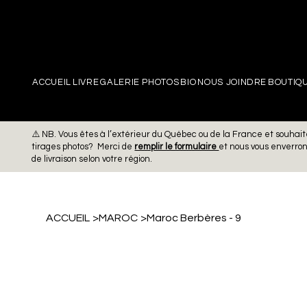
PIERRE
ACCUEIL
LIVRE
GALERIE PHOTOS
BIO
NOUS JOINDRE
BOUTIQ
⚠️ NB. Vous êtes à l’extérieur du Québec ou de la France et souh
tirages photos? Merci de
remplir le formulaire
et nous vous enverro
de livraison selon votre région.
ACCUEIL
>
MAROC
>
Maroc Berbères - 9