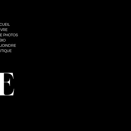
CUEIL
IVRE
IE PHOTOS
BIO
 JOINDRE
UTIQUE
E
nt web : Summum