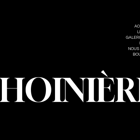
RE
FOLLOW ME
MENU
IÈRE
AC
INSTAGRAM
HOINIERE.C
L
FACEBOOK
GALER
NOUS
BO
CHOINIÈR
oinière – Photographe · Tous droits réservés · Conception et développeme