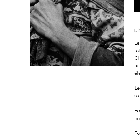
Di
Le
to
Ch
au
él
Le
su
Fo
Im
Fo