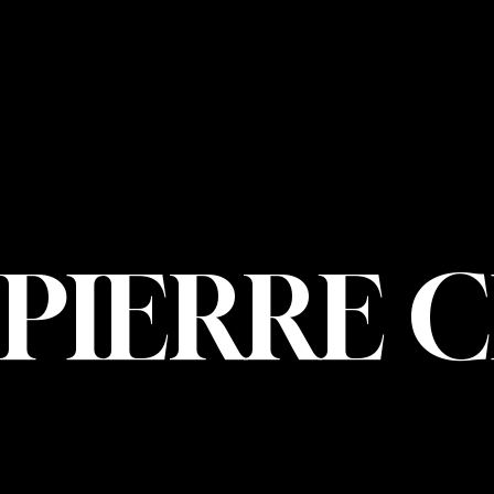
NOUS JOIND
PIERRE CHOIN
INFO@PIERREC
OM
(514) 707-3000
PIERRE 
© 2026 Pierre Ch
Marketing