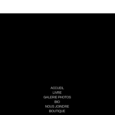
NOUS JOINDRE
PIERRE CHOINIÈRE
INFO@PIERRECHOINIERE.COM
(514) 707-3000
FOLLOW ME
INSTAGRAM
FACEBOOK
MENU
ACCUEIL
LIVRE
GALERIE PHOTOS
BIO
NOUS JOINDRE
BOUTIQUE