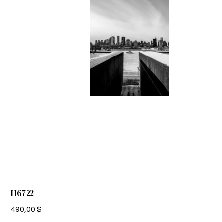
H67-22
Prix
490,00 $