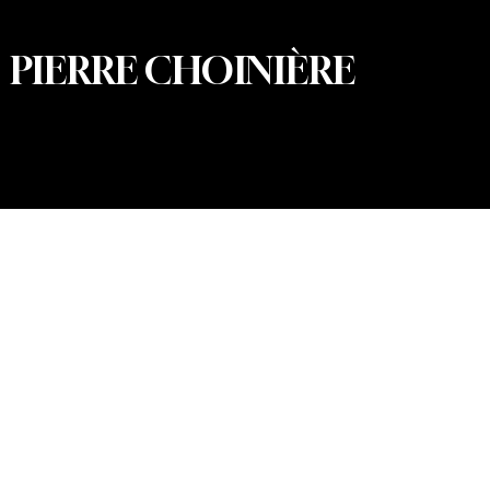
PIERRE CHOINIÈRE
© 2026 Pierre Choinière – Photographe · Tous droits
réservés · Conception et développement web : Summum
Marketing