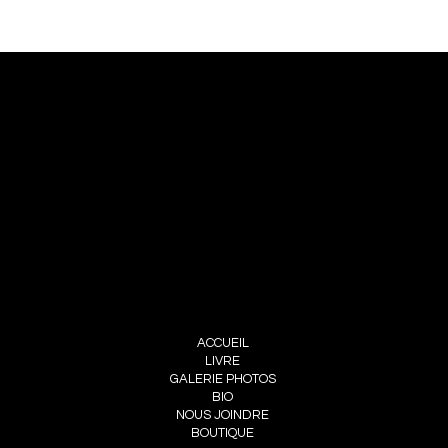
NOUS JOINDRE
PIERRE CHOINIÈRE
INFO@PIERRECHOINIERE.COM
(514) 707-3000
FOLLOW ME
INSTAGRAM
FACEBOOK
MENU
ACCUEIL
LIVRE
GALERIE PHOTOS
BIO
NOUS JOINDRE
BOUTIQUE