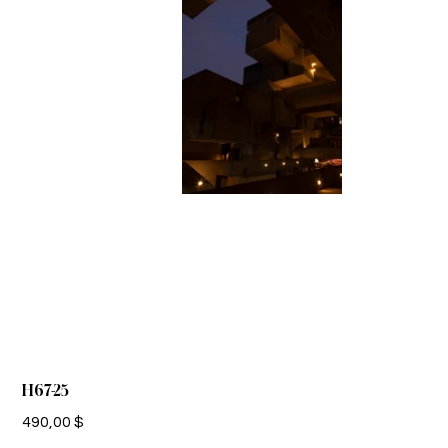
H67-25
Prix
490,00 $