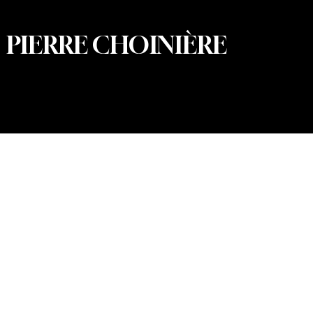
PIERRE CHOINIÈRE
© 2026 Pierre Choinière – Photographe · Tous droits
réservés · Conception et développement web : Summum
Marketing