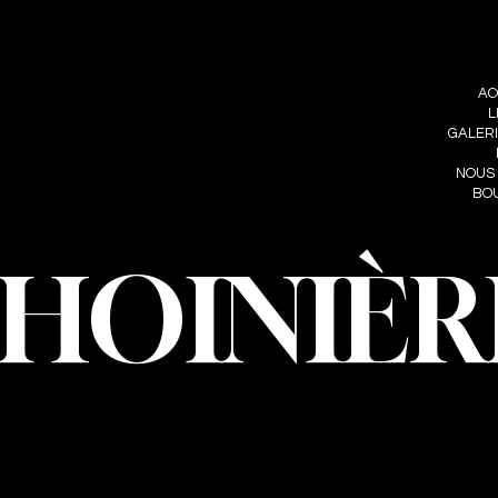
RE
FOLLOW ME
MENU
IÈRE
AC
INSTAGRAM
HOINIERE.C
L
FACEBOOK
GALER
NOUS
BO
CHOINIÈR
oinière – Photographe · Tous droits réservés · Conception et développeme