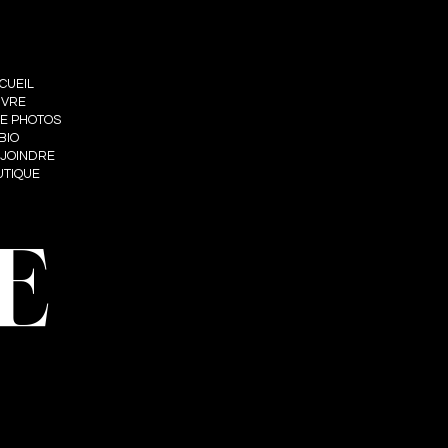
CUEIL
IVRE
IE PHOTOS
BIO
 JOINDRE
UTIQUE
E
nt web : Summum