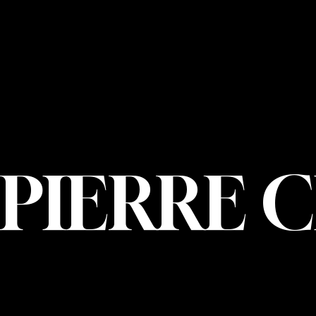
NOUS JOIND
PIERRE CHOIN
INFO@PIERREC
OM
(514) 707-3000
PIERRE 
© 2026 Pierre Ch
Marketing