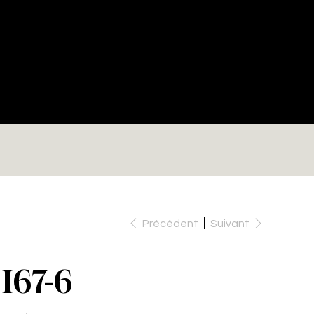
RE
Précédent
Suivant
H67-6