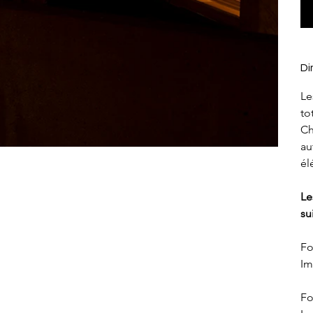
Di
Le
to
Ch
au
él
Le
su
Fo
Im
Fo