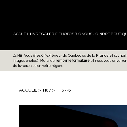
PIERRE
ACCUEIL
LIVRE
GALERIE PHOTOS
BIO
NOUS JOINDRE
BOUTIQ
⚠️ NB. Vous êtes à l’extérieur du Québec ou de la France et souh
tirages photos? Merci de
remplir le formulaire
et nous vous enverro
de livraison selon votre région.
ACCUEIL
>
H67
>
H67-6