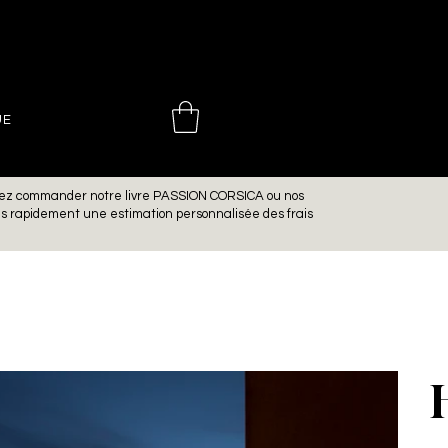
 CHOINIÈ
UE
aitez commander notre livre PASSION CORSICA ou nos
ns rapidement une estimation personnalisée des frais