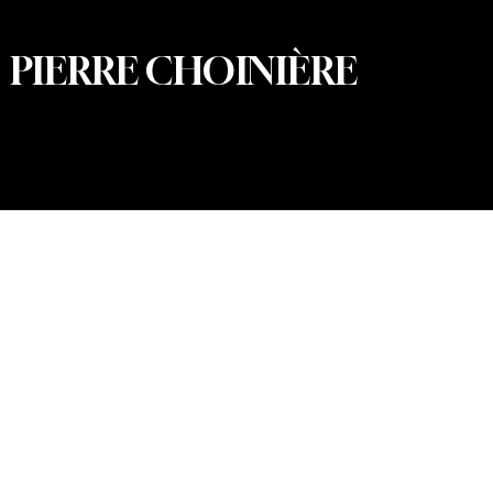
PIERRE CHOINIÈRE
© 2026 Pierre Choinière – Photographe · Tous droits
réservés · Conception et développement web : Summum
Marketing