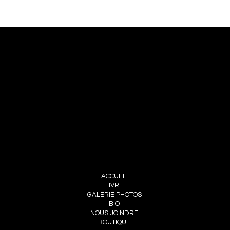
NOUS JOINDRE
PIERRE CHOINIÈRE
INFO@PIERRECHOINIERE.COM
(514) 707-3000
FOLLOW ME
INSTAGRAM
FACEBOOK
MENU
ACCUEIL
LIVRE
GALERIE PHOTOS
BIO
NOUS JOINDRE
BOUTIQUE