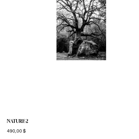
NATURE-2
Prix
490,00 $