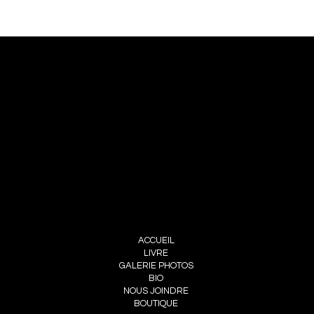
NOUS JOINDRE
PIERRE CHOINIÈRE
INFO@PIERRECHOINIERE.COM
(514) 707-3000
FOLLOW ME
INSTAGRAM
FACEBOOK
MENU
ACCUEIL
LIVRE
GALERIE PHOTOS
BIO
NOUS JOINDRE
BOUTIQUE