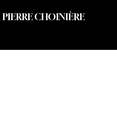
PIERRE CHOINIÈRE
© 2026 Pierre Choinière – Photographe · Tous droits
réservés · Conception et développement web : Summum
Marketing