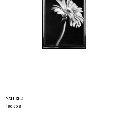
NATURE-5
Prix
490,00 $