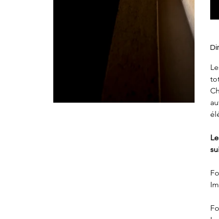
Di
Le
to
Ch
au
él
Le
su
Fo
Im
Fo