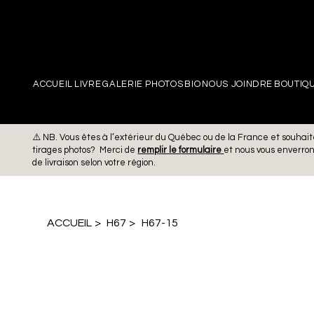
PIERRE
ACCUEIL
LIVRE
GALERIE PHOTOS
BIO
NOUS JOINDRE
BOUTIQ
⚠️ NB. Vous êtes à l’extérieur du Québec ou de la France et souh
tirages photos? Merci de
remplir le formulaire
et nous vous enverro
de livraison selon votre région.
ACCUEIL
>
H67
>
H67-15