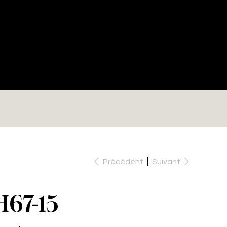
RE
Précédent
Suivant
H67-15