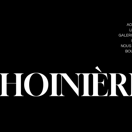
RE
FOLLOW ME
MENU
IÈRE
AC
INSTAGRAM
HOINIERE.C
L
FACEBOOK
GALER
NOUS
BO
CHOINIÈR
oinière – Photographe · Tous droits réservés · Conception et développeme