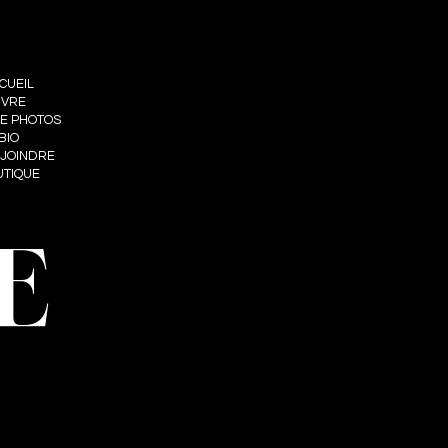
CUEIL
IVRE
IE PHOTOS
BIO
 JOINDRE
UTIQUE
E
nt web : Summum