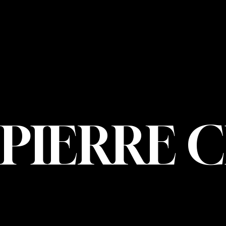
NOUS JOIND
PIERRE CHOIN
INFO@PIERREC
OM
(514) 707-3000
PIERRE 
© 2026 Pierre Ch
Marketing