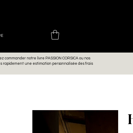
 CHOINIÈ
UE
aitez commander notre livre PASSION CORSICA ou nos
ns rapidement une estimation personnalisée des frais