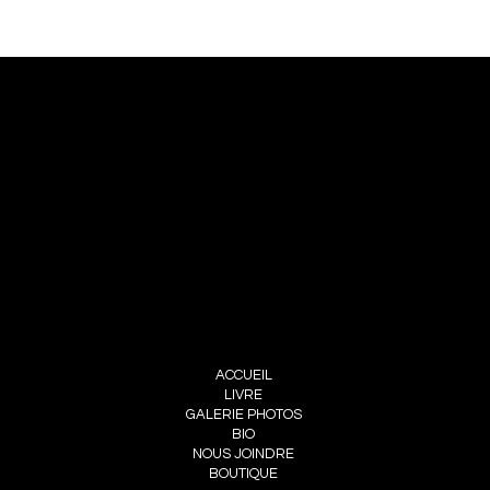
NOUS JOINDRE
PIERRE CHOINIÈRE
INFO@PIERRECHOINIERE.COM
(514) 707-3000
FOLLOW ME
INSTAGRAM
FACEBOOK
MENU
ACCUEIL
LIVRE
GALERIE PHOTOS
BIO
NOUS JOINDRE
BOUTIQUE